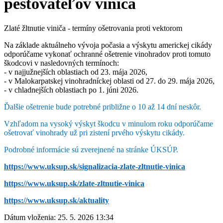
pestovateľov viniča
Zlaté žltnutie viniča - termíny ošetrovania proti vektorom
Na základe aktuálneho vývoja počasia a výskytu americkej cikády
odporúčame vykonať ochranné ošetrenie vinohradov proti tomuto
škodcovi v nasledovných termínoch:
- v najjužnejších oblastiach od 23. mája 2026,
- v Malokarpatskej vinohradníckej oblasti od 27. do 29. mája 2026,
- v chladnejších oblastiach po 1. júni 2026.
Ďalšie ošetrenie bude potrebné približne o 10 až 14 dní neskôr.
Vzhľadom na vysoký výskyt škodcu v minulom roku odporúčame
ošetrovať vinohrady už pri zistení prvého výskytu cikády.
Podrobné informácie sú zverejnené na stránke ÚKSÚP.
https://www.uksup.sk/signalizacia-zlate-zltnutie-vinica
https://www.uksup.sk/zlate-zltnutie-vinica
https://www.uksup.sk/aktuality
Dátum vloženia:
25. 5. 2026 13:34