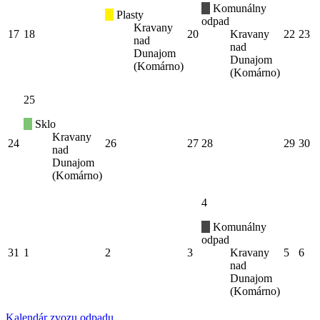
Komunálny
Plasty
odpad
Kravany
17
18
20
Kravany
22
23
nad
nad
Dunajom
Dunajom
(Komárno)
(Komárno)
25
Sklo
Kravany
24
26
27
28
29
30
nad
Dunajom
(Komárno)
4
Komunálny
odpad
31
1
2
3
Kravany
5
6
nad
Dunajom
(Komárno)
Kalendár zvozu odpadu