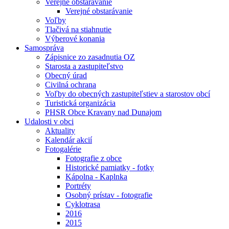
Verejné obstarávanie
Verejné obstarávanie
Voľby
Tlačivá na stiahnutie
Výberové konania
Samospráva
Zápisnice zo zasadnutia OZ
Starosta a zastupiteľstvo
Obecný úrad
Civilná ochrana
Voľby do obecných zastupiteľstiev a starostov obcí
Turistická organizácia
PHSR Obce Kravany nad Dunajom
Udalosti v obci
Aktuality
Kalendár akcií
Fotogalérie
Fotografie z obce
Historické pamiatky - fotky
Kápolna - Kaplnka
Portréty
Osobný prístav - fotografie
Cyklotrasa
2016
2015