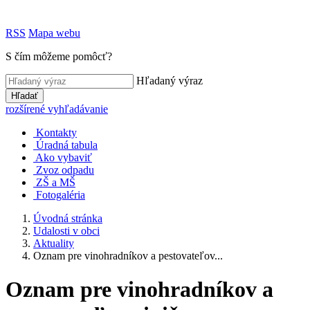
RSS
Mapa webu
S čím môžeme pomôcť?
Hľadaný výraz
Hľadať
rozšírené vyhľadávanie
Kontakty
Úradná tabula
Ako vybaviť
Zvoz odpadu
ZŠ a MŠ
Fotogaléria
Úvodná stránka
Udalosti v obci
Aktuality
Oznam pre vinohradníkov a pestovateľov...
Oznam pre vinohradníkov a