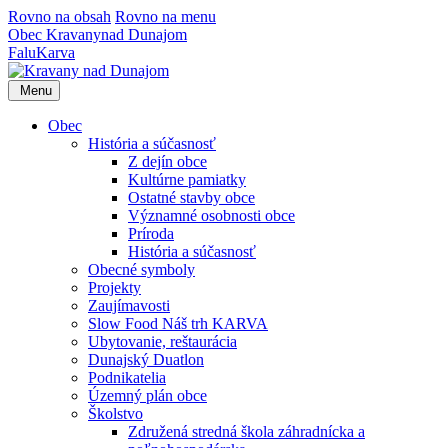
Rovno na obsah
Rovno na menu
Obec
Kravany
nad Dunajom
Falu
Karva
Menu
Obec
História a súčasnosť
Z dejín obce
Kultúrne pamiatky
Ostatné stavby obce
Významné osobnosti obce
Príroda
História a súčasnosť
Obecné symboly
Projekty
Zaujímavosti
Slow Food Náš trh KARVA
Ubytovanie, reštaurácia
Dunajský Duatlon
Podnikatelia
Územný plán obce
Školstvo
Združená stredná škola záhradnícka a