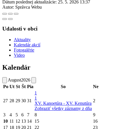
Dátum poslednej aktualizácie:
25. 5. 2026 13:37
Autor:
Správca Webu
Udalosti v obci
Aktuality
Kalendár akcií
Fotogalérie
Video
Kalendár
August
2026
Po
Ut
St
Št
Pia
So
Ne
1
1
27
28
29
30
31
2
XV. Kanoetúra - XV. Kenutúra
Zobraziť všetky záznamy z dňa
3
4
5
6
7
8
9
10
11
12
13
14
15
16
17
18
19
20
21
22
23