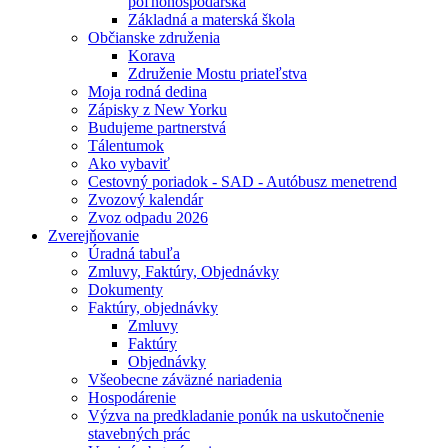
poľnohospodárska
Základná a materská škola
Občianske združenia
Korava
Združenie Mostu priateľstva
Moja rodná dedina
Zápisky z New Yorku
Budujeme partnerstvá
Tálentumok
Ako vybaviť
Cestovný poriadok - SAD - Autóbusz menetrend
Zvozový kalendár
Zvoz odpadu 2026
Zverejňovanie
Úradná tabuľa
Zmluvy, Faktúry, Objednávky
Dokumenty
Faktúry, objednávky
Zmluvy
Faktúry
Objednávky
Všeobecne záväzné nariadenia
Hospodárenie
Výzva na predkladanie ponúk na uskutočnenie
stavebných prác