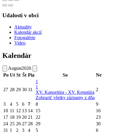
Udalosti v obci
Aktuality
Kalendár akcií
Fotogalérie
Video
Kalendár
August
2026
Po
Ut
St
Št
Pia
So
Ne
1
1
27
28
29
30
31
2
XV. Kanoetúra - XV. Kenutúra
Zobraziť všetky záznamy z dňa
3
4
5
6
7
8
9
10
11
12
13
14
15
16
17
18
19
20
21
22
23
24
25
26
27
28
29
30
31
1
2
3
4
5
6