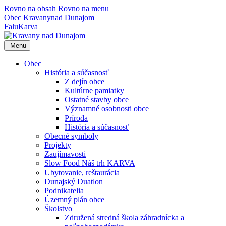
Rovno na obsah
Rovno na menu
Obec
Kravany
nad Dunajom
Falu
Karva
Menu
Obec
História a súčasnosť
Z dejín obce
Kultúrne pamiatky
Ostatné stavby obce
Významné osobnosti obce
Príroda
História a súčasnosť
Obecné symboly
Projekty
Zaujímavosti
Slow Food Náš trh KARVA
Ubytovanie, reštaurácia
Dunajský Duatlon
Podnikatelia
Územný plán obce
Školstvo
Združená stredná škola záhradnícka a