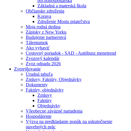
poľnohospodárska
Základná a materská škola
Občianske združenia
Korava
Združenie Mostu priateľstva
Moja rodná dedina
Zápisky z New Yorku
Budujeme partnerstvá
Tálentumok
Ako vybaviť
Cestovný poriadok - SAD - Autóbusz menetrend
Zvozový kalendár
Zvoz odpadu 2026
Zverejňovanie
Úradná tabuľa
Zmluvy, Faktúry, Objednávky
Dokumenty
Faktúry, objednávky
Zmluvy
Faktúry
Objednávky
Všeobecne záväzné nariadenia
Hospodárenie
Výzva na predkladanie ponúk na uskutočnenie
stavebných prác