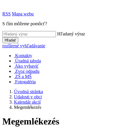
RSS
Mapa webu
S čím môžeme pomôcť?
Hľadaný výraz
Hľadať
rozšírené vyhľadávanie
Kontakty
Úradná tabula
Ako vybaviť
Zvoz odpadu
ZŠ a MŠ
Fotogaléria
Úvodná stránka
Udalosti v obci
Kalendár akcií
Megemlékezés
Megemlékezés