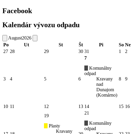
Facebook
Kalendár vývozu odpadu
August
2026
Po
Ut
St
Št
Pi
So
Ne
27
28
29
30
31
1
2
7
Komunálny
odpad
3
4
5
6
Kravany
8
9
nad
Dunajom
(Komárno)
10
11
12
13
14
15
16
21
19
Komunálny
Plasty
odpad
Kravany
17
18
20
Kravany
22
23