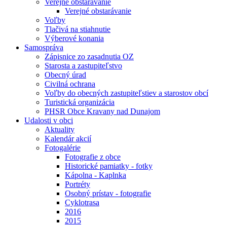
Verejné obstarávanie
Verejné obstarávanie
Voľby
Tlačivá na stiahnutie
Výberové konania
Samospráva
Zápisnice zo zasadnutia OZ
Starosta a zastupiteľstvo
Obecný úrad
Civilná ochrana
Voľby do obecných zastupiteľstiev a starostov obcí
Turistická organizácia
PHSR Obce Kravany nad Dunajom
Udalosti v obci
Aktuality
Kalendár akcií
Fotogalérie
Fotografie z obce
Historické pamiatky - fotky
Kápolna - Kaplnka
Portréty
Osobný prístav - fotografie
Cyklotrasa
2016
2015