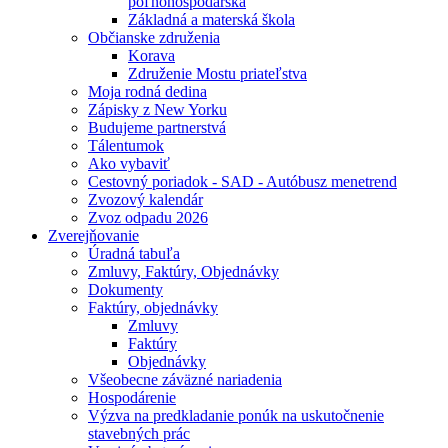
poľnohospodárska
Základná a materská škola
Občianske združenia
Korava
Združenie Mostu priateľstva
Moja rodná dedina
Zápisky z New Yorku
Budujeme partnerstvá
Tálentumok
Ako vybaviť
Cestovný poriadok - SAD - Autóbusz menetrend
Zvozový kalendár
Zvoz odpadu 2026
Zverejňovanie
Úradná tabuľa
Zmluvy, Faktúry, Objednávky
Dokumenty
Faktúry, objednávky
Zmluvy
Faktúry
Objednávky
Všeobecne záväzné nariadenia
Hospodárenie
Výzva na predkladanie ponúk na uskutočnenie
stavebných prác