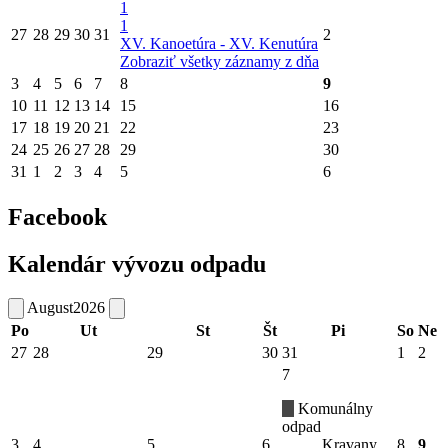
1
1
27
28
29
30
31
2
XV. Kanoetúra - XV. Kenutúra
Zobraziť všetky záznamy z dňa
3
4
5
6
7
8
9
10
11
12
13
14
15
16
17
18
19
20
21
22
23
24
25
26
27
28
29
30
31
1
2
3
4
5
6
Facebook
Kalendár vývozu odpadu
August
2026
Po
Ut
St
Št
Pi
So
Ne
27
28
29
30
31
1
2
7
Komunálny
odpad
3
4
5
6
Kravany
8
9