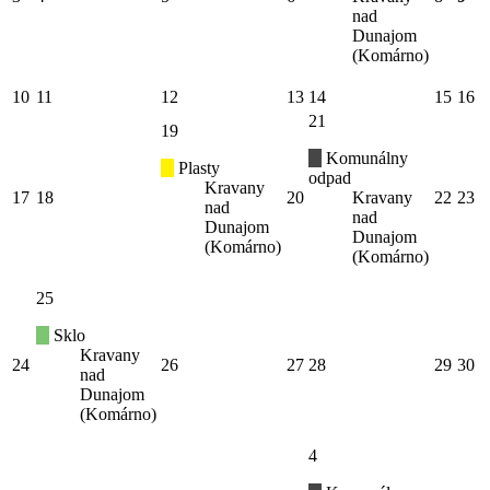
nad
Dunajom
(Komárno)
10
11
12
13
14
15
16
21
19
Komunálny
Plasty
odpad
Kravany
17
18
20
Kravany
22
23
nad
nad
Dunajom
Dunajom
(Komárno)
(Komárno)
25
Sklo
Kravany
24
26
27
28
29
30
nad
Dunajom
(Komárno)
4