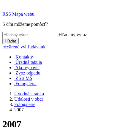
RSS
Mapa webu
S čím môžeme pomôcť?
Hľadaný výraz
Hľadať
rozšírené vyhľadávanie
Kontakty
Úradná tabula
Ako vybaviť
Zvoz odpadu
ZŠ a MŠ
Fotogaléria
Úvodná stránka
Udalosti v obci
Fotogalérie
2007
2007