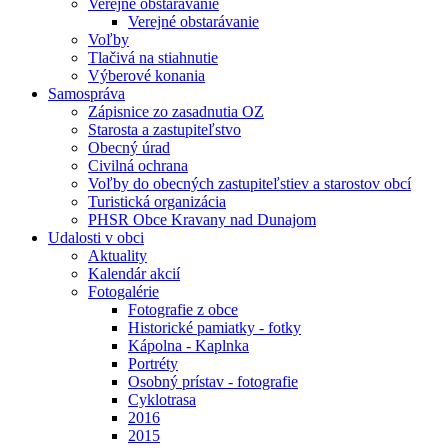
Verejné obstarávanie
Verejné obstarávanie
Voľby
Tlačivá na stiahnutie
Výberové konania
Samospráva
Zápisnice zo zasadnutia OZ
Starosta a zastupiteľstvo
Obecný úrad
Civilná ochrana
Voľby do obecných zastupiteľstiev a starostov obcí
Turistická organizácia
PHSR Obce Kravany nad Dunajom
Udalosti v obci
Aktuality
Kalendár akcií
Fotogalérie
Fotografie z obce
Historické pamiatky - fotky
Kápolna - Kaplnka
Portréty
Osobný prístav - fotografie
Cyklotrasa
2016
2015