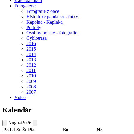
Kalendár akcií
Fotogalérie
Fotografie z obce
Historické pamiatky - fotky
Kápolna - Kaplnka
Portréty
Osobný prístav - fotografie
Cyklotrasa
2016
2015
2014
2013
2012
2011
2010
2009
2008
2007
Video
Kalendár
August
2026
Po
Ut
St
Št
Pia
So
Ne