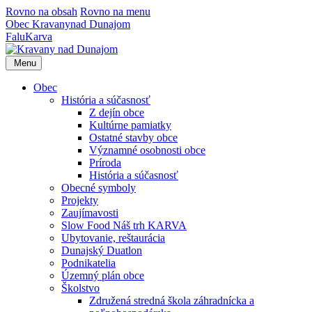
Rovno na obsah
Rovno na menu
Obec
Kravany
nad Dunajom
Falu
Karva
Menu
Obec
História a súčasnosť
Z dejín obce
Kultúrne pamiatky
Ostatné stavby obce
Významné osobnosti obce
Príroda
História a súčasnosť
Obecné symboly
Projekty
Zaujímavosti
Slow Food Náš trh KARVA
Ubytovanie, reštaurácia
Dunajský Duatlon
Podnikatelia
Územný plán obce
Školstvo
Združená stredná škola záhradnícka a