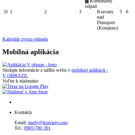
Komunálny
odpad
31
1
2
3
Kravany
5
6
nad
Dunajom
(Komárno)
Kalendár zvozu odpadu
Mobilná aplikácia
Sledujte informácie z nášho webu v
mobilnej aplikácii -
V OBRAZE.
Voľne k stiahnutiu:
Kontakty
Email:
mzdy@kravany.com
Tel.:
0905/780 391