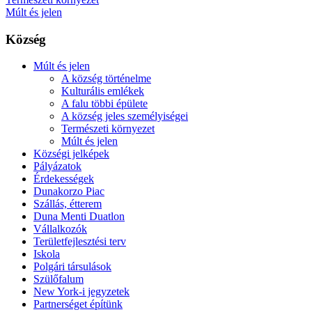
Múlt és jelen
Község
Múlt és jelen
A község történelme
Kulturális emlékek
A falu többi épülete
A község jeles személyiségei
Természeti környezet
Múlt és jelen
Községi jelképek
Pályázatok
Érdekességek
Dunakorzo Piac
Szállás, étterem
Duna Menti Duatlon
Vállalkozók
Területfejlesztési terv
Iskola
Polgári társulások
Szülőfalum
New York-i jegyzetek
Partnerséget építünk