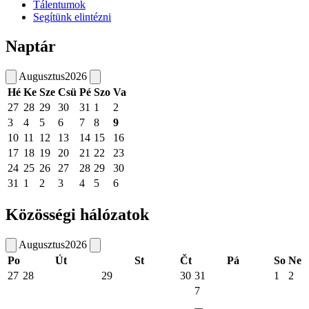
Tálentumok
Segítünk elintézni
Naptár
Augusztus
2026
Hé
Ke
Sze
Csü
Pé
Szo
Va
27
28
29
30
31
1
2
3
4
5
6
7
8
9
10
11
12
13
14
15
16
17
18
19
20
21
22
23
24
25
26
27
28
29
30
31
1
2
3
4
5
6
Közösségi hálózatok
Augusztus
2026
Po
Út
St
Čt
Pá
So
Ne
27
28
29
30
31
1
2
7