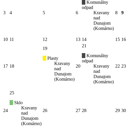
Komunálny
odpad
3
4
5
6
Kravany
8
9
nad
Dunajom
(Komárno)
10
11
12
13
14
15
16
21
19
Komunálny
Plasty
odpad
Kravany
17
18
20
Kravany
22
23
nad
nad
Dunajom
Dunajom
(Komárno)
(Komárno)
25
Sklo
Kravany
24
26
27
28
29
30
nad
Dunajom
(Komárno)