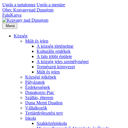
Ugrás a tartalomra
Ugrás a menüre
Obec
Kravany
nad Dunajom
Falu
Karva
Menü
Község
Múlt és jelen
A község történelme
Kulturális emlékek
A falu többi épülete
A község jeles személyiségei
Természeti környezet
Múlt és jelen
Községi jelképek
Pályázatok
Érdekességek
Dunakorzo Piac
Szállás, étterem
Duna Menti Duatlon
Vállalkozók
Területfejlesztési terv
Iskola
Szakközépiskola