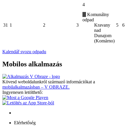
4
Komunálny
odpad
31
1
2
3
Kravany
5
6
nad
Dunajom
(Komárno)
Kalendář svozu odpadu
Mobilos alkalmazás
Kövesd weboldalunkról származó információkat a
mobilalkalmazásban – V OBRAZE.
Ingyenesen letölthető:
Elérhetőség