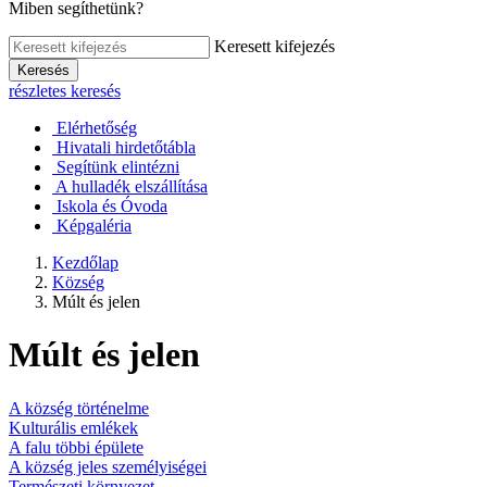
Miben segíthetünk?
Keresett kifejezés
Keresés
részletes keresés
Elérhetőség
Hivatali hirdetőtábla
Segítünk elintézni
A hulladék elszállítása
Iskola és Óvoda
Képgaléria
Kezdőlap
Község
Múlt és jelen
Múlt és jelen
A község történelme
Kulturális emlékek
A falu többi épülete
A község jeles személyiségei
Természeti környezet