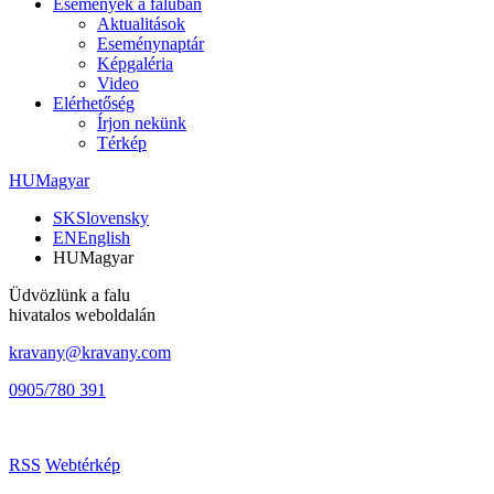
Események a faluban
Aktualitások
Eseménynaptár
Képgaléria
Video
Elérhetőség
Írjon nekünk
Térkép
HU
Magyar
SK
Slovensky
EN
English
HU
Magyar
Üdvözlünk a falu
hivatalos weboldalán
kravany@kravany.com
0905/780 391
RSS
Webtérkép