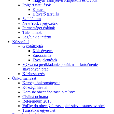
Magyar Tannyelvű Alapiskola és Óvoda
Polgári társulások
Korava
Hídverő társulás
Szülőfalum
New York-i jegyzetek
Partnerséget építünk
Tálentumok
Segítünk elintézni
Közzététel
Gazdálkodás
Költségvetés
Zárószámla
Éves jelentések
Výzva na predkladanie ponúk na uskutočnenie
stavebných prác
Közbeszerzés
Önkormányzat
Községi önkormányzat
Községi hivatal
Komisie obecného zastupiteľstva
Civilná ochrana
Referendum 2015
Voľby do obecných zastupiteľstiev a starostov obcí
Turisztikai egyesület