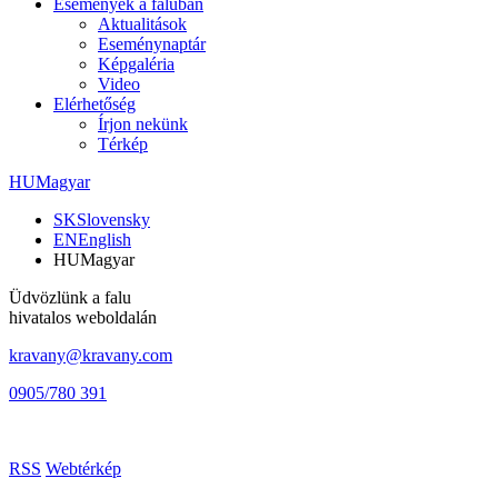
Események a faluban
Aktualitások
Eseménynaptár
Képgaléria
Video
Elérhetőség
Írjon nekünk
Térkép
HU
Magyar
SK
Slovensky
EN
English
HU
Magyar
Üdvözlünk a falu
hivatalos weboldalán
kravany@kravany.com
0905/780 391
RSS
Webtérkép