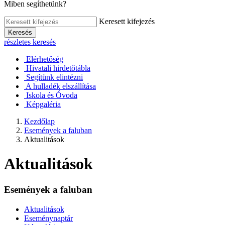
Miben segíthetünk?
Keresett kifejezés
Keresés
részletes keresés
Elérhetőség
Hivatali hirdetőtábla
Segítünk elintézni
A hulladék elszállítása
Iskola és Óvoda
Képgaléria
Kezdőlap
Események a faluban
Aktualitások
Aktualitások
Események a faluban
Aktualitások
Eseménynaptár