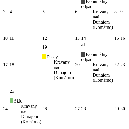
Komunálny
odpad
3
4
5
6
Kravany
8
9
nad
Dunajom
(Komárno)
10
11
12
13
14
15
16
21
19
Komunálny
Plasty
odpad
Kravany
17
18
20
Kravany
22
23
nad
nad
Dunajom
Dunajom
(Komárno)
(Komárno)
25
Sklo
Kravany
24
26
27
28
29
30
nad
Dunajom
(Komárno)