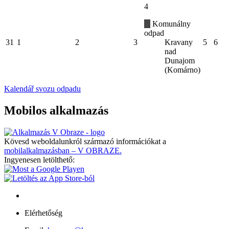
4
Komunálny
odpad
31
1
2
3
Kravany
5
6
nad
Dunajom
(Komárno)
Kalendář svozu odpadu
Mobilos alkalmazás
Kövesd weboldalunkról származó információkat a
mobilalkalmazásban – V OBRAZE.
Ingyenesen letölthető:
Elérhetőség