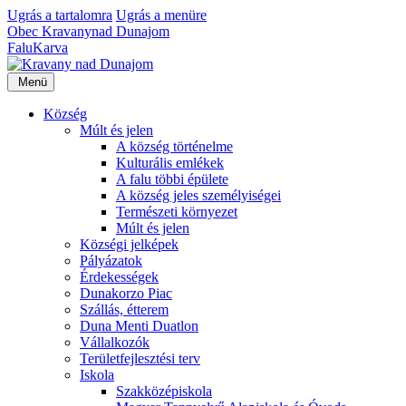
Ugrás a tartalomra
Ugrás a menüre
Obec
Kravany
nad Dunajom
Falu
Karva
Menü
Község
Múlt és jelen
A község történelme
Kulturális emlékek
A falu többi épülete
A község jeles személyiségei
Természeti környezet
Múlt és jelen
Községi jelképek
Pályázatok
Érdekességek
Dunakorzo Piac
Szállás, étterem
Duna Menti Duatlon
Vállalkozók
Területfejlesztési terv
Iskola
Szakközépiskola