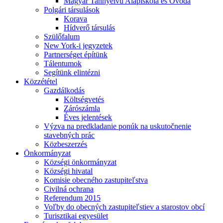
Magyar Tannyelvű Alapiskola és Óvoda
Polgári társulások
Korava
Hídverő társulás
Szülőfalum
New York-i jegyzetek
Partnerséget építünk
Tálentumok
Segítünk elintézni
Közzététel
Gazdálkodás
Költségvetés
Zárószámla
Éves jelentések
Výzva na predkladanie ponúk na uskutočnenie
stavebných prác
Közbeszerzés
Önkormányzat
Községi önkormányzat
Községi hivatal
Komisie obecného zastupiteľstva
Civilná ochrana
Referendum 2015
Voľby do obecných zastupiteľstiev a starostov obcí
Turisztikai egyesület