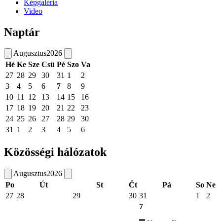
Képgaléria
Video
Naptár
Augusztus
2026
Hé
Ke
Sze
Csü
Pé
Szo
Va
27
28
29
30
31
1
2
3
4
5
6
7
8
9
10
11
12
13
14
15
16
17
18
19
20
21
22
23
24
25
26
27
28
29
30
31
1
2
3
4
5
6
Közösségi hálózatok
Augusztus
2026
Po
Út
St
Čt
Pá
So
Ne
27
28
29
30
31
1
2
7