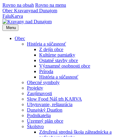
Rovno na obsah
Rovno na menu
Obec
Kravany
nad Dunajom
Falu
Karva
Menu
Obec
História a súčasnosť
Z dejín obce
Kultúrne pamiatky
Ostatné stavby obce
Významné osobnosti obce
Príroda
História a súčasnosť
Obecné symboly
Projekty
Zaujímavosti
Slow Food Náš trh KARVA
Ubytovanie, reštaurácia
Dunajský Duatlon
Podnikatelia
Územný plán obce
Školstvo
Združená stredná škola záhradnícka a