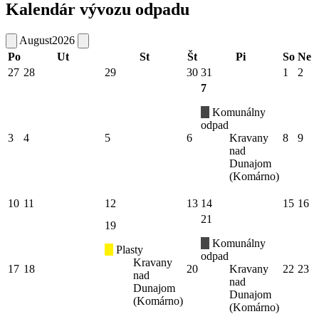
Kalendár vývozu odpadu
August
2026
Po
Ut
St
Št
Pi
So
Ne
27
28
29
30
31
1
2
7
Komunálny
odpad
3
4
5
6
Kravany
8
9
nad
Dunajom
(Komárno)
10
11
12
13
14
15
16
21
19
Komunálny
Plasty
odpad
Kravany
17
18
20
Kravany
22
23
nad
nad
Dunajom
Dunajom
(Komárno)
(Komárno)