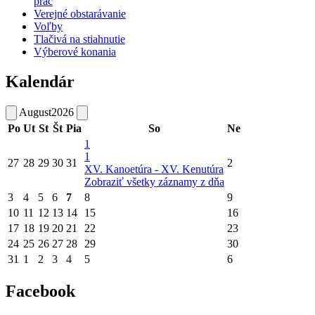
prác
Verejné obstarávanie
Voľby
Tlačivá na stiahnutie
Výberové konania
Kalendár
August
2026
Po
Ut
St
Št
Pia
So
Ne
1
1
27
28
29
30
31
2
XV. Kanoetúra - XV. Kenutúra
Zobraziť všetky záznamy z dňa
3
4
5
6
7
8
9
10
11
12
13
14
15
16
17
18
19
20
21
22
23
24
25
26
27
28
29
30
31
1
2
3
4
5
6
Facebook