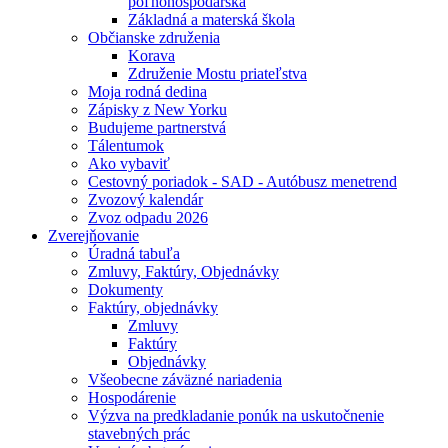
poľnohospodárska
Základná a materská škola
Občianske združenia
Korava
Združenie Mostu priateľstva
Moja rodná dedina
Zápisky z New Yorku
Budujeme partnerstvá
Tálentumok
Ako vybaviť
Cestovný poriadok - SAD - Autóbusz menetrend
Zvozový kalendár
Zvoz odpadu 2026
Zverejňovanie
Úradná tabuľa
Zmluvy, Faktúry, Objednávky
Dokumenty
Faktúry, objednávky
Zmluvy
Faktúry
Objednávky
Všeobecne záväzné nariadenia
Hospodárenie
Výzva na predkladanie ponúk na uskutočnenie
stavebných prác