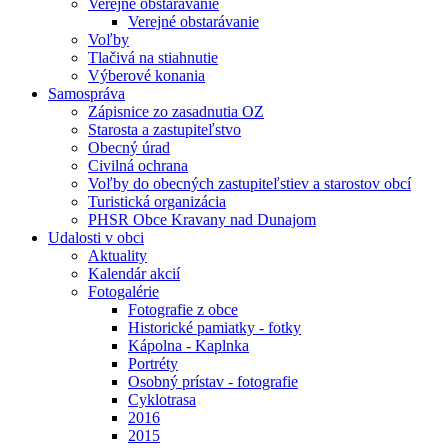
Verejné obstarávanie
Verejné obstarávanie
Voľby
Tlačivá na stiahnutie
Výberové konania
Samospráva
Zápisnice zo zasadnutia OZ
Starosta a zastupiteľstvo
Obecný úrad
Civilná ochrana
Voľby do obecných zastupiteľstiev a starostov obcí
Turistická organizácia
PHSR Obce Kravany nad Dunajom
Udalosti v obci
Aktuality
Kalendár akcií
Fotogalérie
Fotografie z obce
Historické pamiatky - fotky
Kápolna - Kaplnka
Portréty
Osobný prístav - fotografie
Cyklotrasa
2016
2015