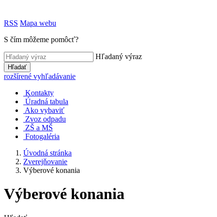
RSS
Mapa webu
S čím môžeme pomôcť?
Hľadaný výraz
Hľadať
rozšírené vyhľadávanie
Kontakty
Úradná tabula
Ako vybaviť
Zvoz odpadu
ZŠ a MŠ
Fotogaléria
Úvodná stránka
Zverejňovanie
Výberové konania
Výberové konania