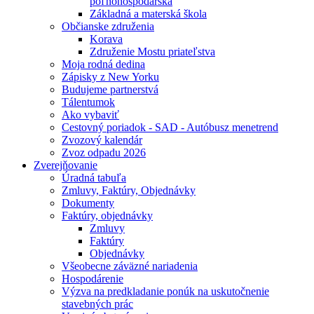
poľnohospodárska
Základná a materská škola
Občianske združenia
Korava
Združenie Mostu priateľstva
Moja rodná dedina
Zápisky z New Yorku
Budujeme partnerstvá
Tálentumok
Ako vybaviť
Cestovný poriadok - SAD - Autóbusz menetrend
Zvozový kalendár
Zvoz odpadu 2026
Zverejňovanie
Úradná tabuľa
Zmluvy, Faktúry, Objednávky
Dokumenty
Faktúry, objednávky
Zmluvy
Faktúry
Objednávky
Všeobecne záväzné nariadenia
Hospodárenie
Výzva na predkladanie ponúk na uskutočnenie
stavebných prác