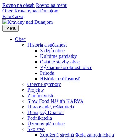
Rovno na obsah
Rovno na menu
Obec
Kravany
nad Dunajom
Falu
Karva
Menu
Obec
História a súčasnosť
Z dejín obce
Kultúrne pamiatky
Ostatné stavby obce
Významné osobnosti obce
Príroda
História a súčasnosť
Obecné symboly
Projekty
Zaujímavosti
Slow Food Náš trh KARVA
Ubytovanie, reštaurácia
Dunajský Duatlon
Podnikatelia
Územný plán obce
Školstvo
Združená stredná škola záhradnícka a