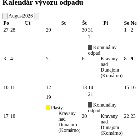
Kalendár vývozu odpadu
August
2026
Po
Ut
St
Št
Pi
So
Ne
27
28
29
30
31
1
2
7
Komunálny
odpad
3
4
5
6
Kravany
8
9
nad
Dunajom
(Komárno)
10
11
12
13
14
15
16
21
19
Komunálny
Plasty
odpad
Kravany
17
18
20
Kravany
22
23
nad
nad
Dunajom
Dunajom
(Komárno)
(Komárno)