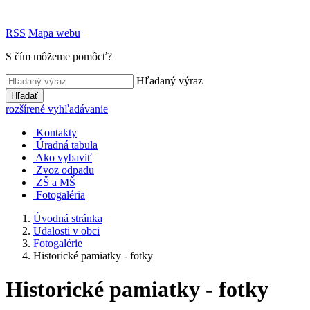
RSS
Mapa webu
S čím môžeme pomôcť?
Hľadaný výraz
Hľadať
rozšírené vyhľadávanie
Kontakty
Úradná tabula
Ako vybaviť
Zvoz odpadu
ZŠ a MŠ
Fotogaléria
Úvodná stránka
Udalosti v obci
Fotogalérie
Historické pamiatky - fotky
Historické pamiatky - fotky