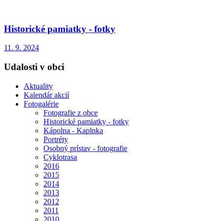
Historické pamiatky - fotky
11. 9. 2024
Udalosti v obci
Aktuality
Kalendár akcií
Fotogalérie
Fotografie z obce
Historické pamiatky - fotky
Kápolna - Kaplnka
Portréty
Osobný prístav - fotografie
Cyklotrasa
2016
2015
2014
2013
2012
2011
2010