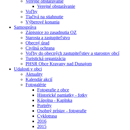
Verejné obstarávanie
Verejné obstarávanie
Voľby
Tlačivá na stiahnutie
Výberové konania
Samospráva
Zápisnice zo zasadnutia OZ
Starosta a zastupiteľstvo
Obecný úrad
Civilná ochrana
Voľby do obecných zastupiteľstiev a starostov obcí
Turistická organizácia
PHSR Obce Kravany nad Dunajom
Udalosti v obci
Aktuality
Kalendár akcií
Fotogalérie
Fotografie z obce
Historické pamiatky - fotky
Kápolna - Kaplnka
Portréty
Osobný prístav - fotografie
Cyklotrasa
2016
2015