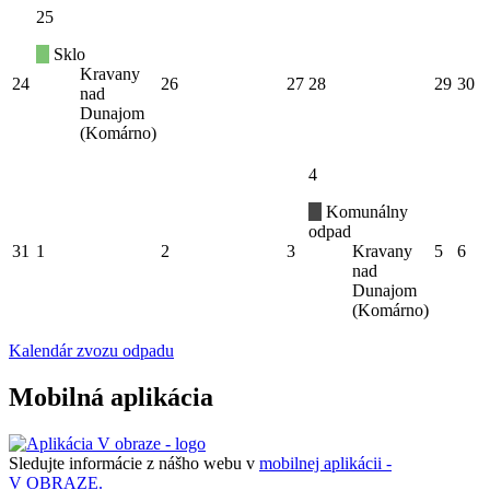
25
Sklo
Kravany
24
26
27
28
29
30
nad
Dunajom
(Komárno)
4
Komunálny
odpad
31
1
2
3
Kravany
5
6
nad
Dunajom
(Komárno)
Kalendár zvozu odpadu
Mobilná aplikácia
Sledujte informácie z nášho webu v
mobilnej aplikácii -
V OBRAZE.