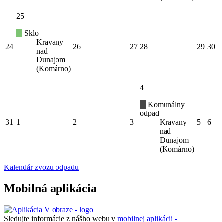
25
Sklo
Kravany
24
26
27
28
29
30
nad
Dunajom
(Komárno)
4
Komunálny
odpad
31
1
2
3
Kravany
5
6
nad
Dunajom
(Komárno)
Kalendár zvozu odpadu
Mobilná aplikácia
Sledujte informácie z nášho webu v
mobilnej aplikácii -