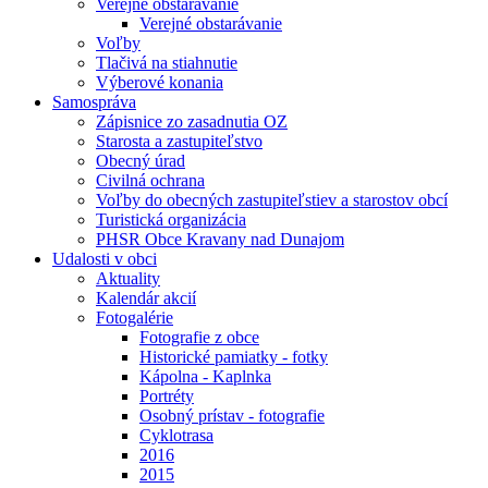
Verejné obstarávanie
Verejné obstarávanie
Voľby
Tlačivá na stiahnutie
Výberové konania
Samospráva
Zápisnice zo zasadnutia OZ
Starosta a zastupiteľstvo
Obecný úrad
Civilná ochrana
Voľby do obecných zastupiteľstiev a starostov obcí
Turistická organizácia
PHSR Obce Kravany nad Dunajom
Udalosti v obci
Aktuality
Kalendár akcií
Fotogalérie
Fotografie z obce
Historické pamiatky - fotky
Kápolna - Kaplnka
Portréty
Osobný prístav - fotografie
Cyklotrasa
2016
2015