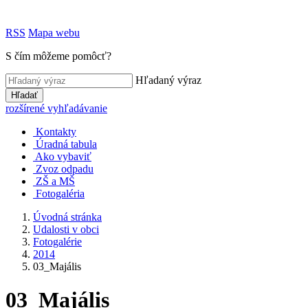
RSS
Mapa webu
S čím môžeme pomôcť?
Hľadaný výraz
Hľadať
rozšírené vyhľadávanie
Kontakty
Úradná tabula
Ako vybaviť
Zvoz odpadu
ZŠ a MŠ
Fotogaléria
Úvodná stránka
Udalosti v obci
Fotogalérie
2014
03_Majális
03_Majális