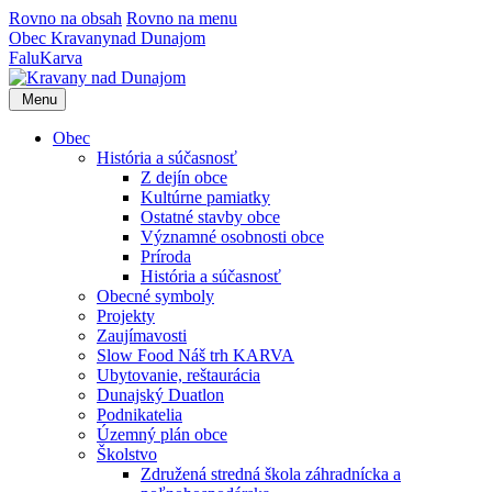
Rovno na obsah
Rovno na menu
Obec
Kravany
nad Dunajom
Falu
Karva
Menu
Obec
História a súčasnosť
Z dejín obce
Kultúrne pamiatky
Ostatné stavby obce
Významné osobnosti obce
Príroda
História a súčasnosť
Obecné symboly
Projekty
Zaujímavosti
Slow Food Náš trh KARVA
Ubytovanie, reštaurácia
Dunajský Duatlon
Podnikatelia
Územný plán obce
Školstvo
Združená stredná škola záhradnícka a