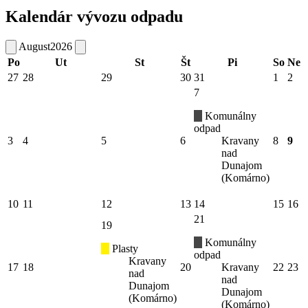
Kalendár vývozu odpadu
August
2026
Po
Ut
St
Št
Pi
So
Ne
27
28
29
30
31
1
2
7
Komunálny
odpad
3
4
5
6
Kravany
8
9
nad
Dunajom
(Komárno)
10
11
12
13
14
15
16
21
19
Komunálny
Plasty
odpad
Kravany
17
18
20
Kravany
22
23
nad
nad
Dunajom
Dunajom
(Komárno)
(Komárno)