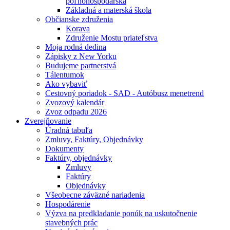
poľnohospodárska
Základná a materská škola
Občianske združenia
Korava
Združenie Mostu priateľstva
Moja rodná dedina
Zápisky z New Yorku
Budujeme partnerstvá
Tálentumok
Ako vybaviť
Cestovný poriadok - SAD - Autóbusz menetrend
Zvozový kalendár
Zvoz odpadu 2026
Zverejňovanie
Úradná tabuľa
Zmluvy, Faktúry, Objednávky
Dokumenty
Faktúry, objednávky
Zmluvy
Faktúry
Objednávky
Všeobecne záväzné nariadenia
Hospodárenie
Výzva na predkladanie ponúk na uskutočnenie
stavebných prác