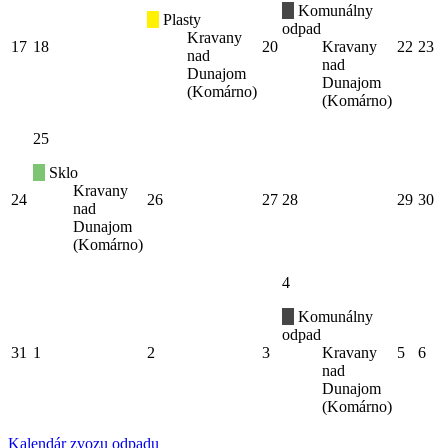
Komunálny
Plasty
odpad
Kravany
17
18
20
Kravany
22
23
nad
nad
Dunajom
Dunajom
(Komárno)
(Komárno)
25
Sklo
Kravany
24
26
27
28
29
30
nad
Dunajom
(Komárno)
4
Komunálny
odpad
31
1
2
3
Kravany
5
6
nad
Dunajom
(Komárno)
Kalendár zvozu odpadu