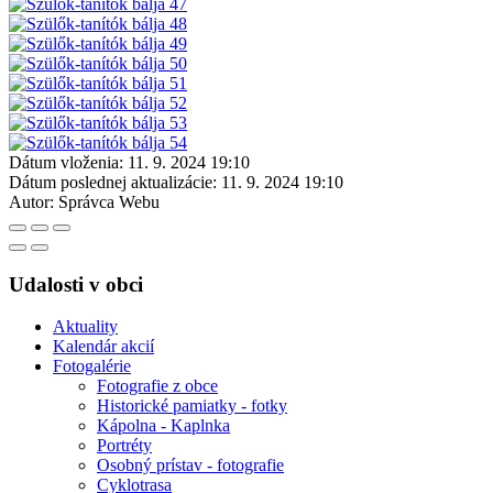
Dátum vloženia:
11. 9. 2024 19:10
Dátum poslednej aktualizácie:
11. 9. 2024 19:10
Autor:
Správca Webu
Udalosti v obci
Aktuality
Kalendár akcií
Fotogalérie
Fotografie z obce
Historické pamiatky - fotky
Kápolna - Kaplnka
Portréty
Osobný prístav - fotografie
Cyklotrasa