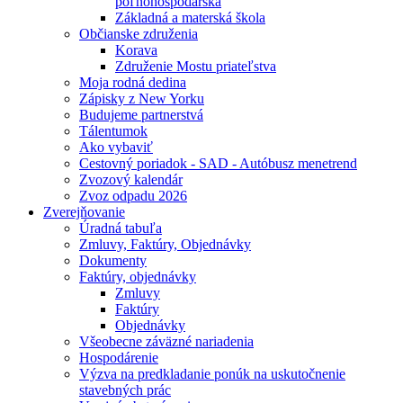
poľnohospodárska
Základná a materská škola
Občianske združenia
Korava
Združenie Mostu priateľstva
Moja rodná dedina
Zápisky z New Yorku
Budujeme partnerstvá
Tálentumok
Ako vybaviť
Cestovný poriadok - SAD - Autóbusz menetrend
Zvozový kalendár
Zvoz odpadu 2026
Zverejňovanie
Úradná tabuľa
Zmluvy, Faktúry, Objednávky
Dokumenty
Faktúry, objednávky
Zmluvy
Faktúry
Objednávky
Všeobecne záväzné nariadenia
Hospodárenie
Výzva na predkladanie ponúk na uskutočnenie
stavebných prác