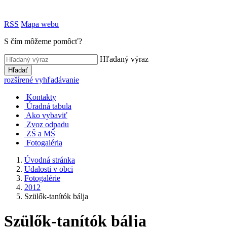
RSS
Mapa webu
S čím môžeme pomôcť?
Hľadaný výraz
Hľadať
rozšírené vyhľadávanie
Kontakty
Úradná tabula
Ako vybaviť
Zvoz odpadu
ZŠ a MŠ
Fotogaléria
Úvodná stránka
Udalosti v obci
Fotogalérie
2012
Szülők-tanítók bálja
Szülők-tanítók bálja