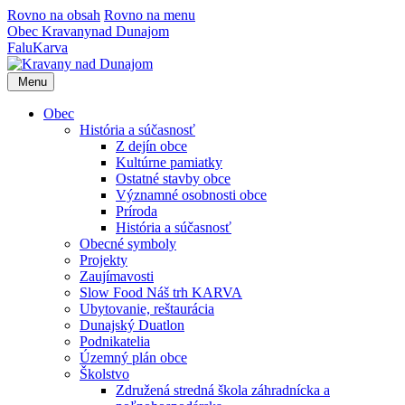
Rovno na obsah
Rovno na menu
Obec
Kravany
nad Dunajom
Falu
Karva
Menu
Obec
História a súčasnosť
Z dejín obce
Kultúrne pamiatky
Ostatné stavby obce
Významné osobnosti obce
Príroda
História a súčasnosť
Obecné symboly
Projekty
Zaujímavosti
Slow Food Náš trh KARVA
Ubytovanie, reštaurácia
Dunajský Duatlon
Podnikatelia
Územný plán obce
Školstvo
Združená stredná škola záhradnícka a