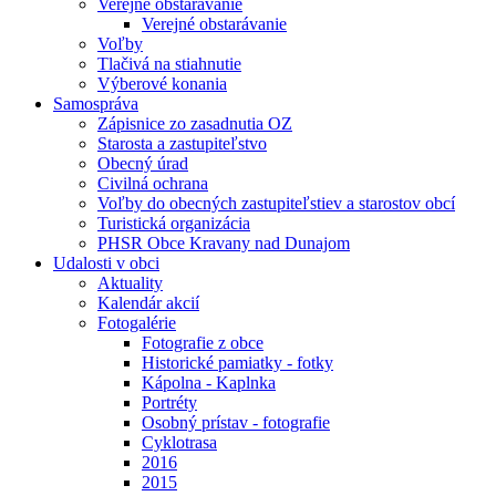
Verejné obstarávanie
Verejné obstarávanie
Voľby
Tlačivá na stiahnutie
Výberové konania
Samospráva
Zápisnice zo zasadnutia OZ
Starosta a zastupiteľstvo
Obecný úrad
Civilná ochrana
Voľby do obecných zastupiteľstiev a starostov obcí
Turistická organizácia
PHSR Obce Kravany nad Dunajom
Udalosti v obci
Aktuality
Kalendár akcií
Fotogalérie
Fotografie z obce
Historické pamiatky - fotky
Kápolna - Kaplnka
Portréty
Osobný prístav - fotografie
Cyklotrasa
2016
2015