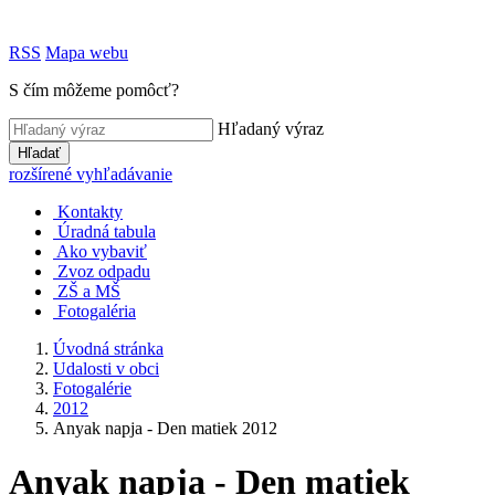
RSS
Mapa webu
S čím môžeme pomôcť?
Hľadaný výraz
Hľadať
rozšírené vyhľadávanie
Kontakty
Úradná tabula
Ako vybaviť
Zvoz odpadu
ZŠ a MŠ
Fotogaléria
Úvodná stránka
Udalosti v obci
Fotogalérie
2012
Anyak napja - Den matiek 2012
Anyak napja - Den matiek