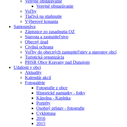
Verejné obstarávanie
Verejné obstarávanie
Voľby
Tlačivá na stiahnutie
Výberové konania
Samospráva
Zápisnice zo zasadnutia OZ
Starosta a zastupiteľstvo
Obecný úrad
Civilná ochrana
Voľby do obecných zastupiteľstiev a starostov obcí
Turistická organizácia
PHSR Obce Kravany nad Dunajom
Udalosti v obci
Aktuality
Kalendár akcií
Fotogalérie
Fotografie z obce
Historické pamiatky - fotky
Kápolna - Kaplnka
Portréty
Osobný prístav - fotografie
Cyklotrasa
2016
2015