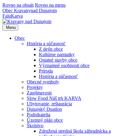
Rovno na obsah
Rovno na menu
Obec
Kravany
nad Dunajom
Falu
Karva
Menu
Obec
História a súčasnosť
Z dejín obce
Kultúrne pamiatky
Ostatné stavby obce
Významné osobnosti obce
Príroda
História a súčasnosť
Obecné symboly
Projekty
Zaujímavosti
Slow Food Náš trh KARVA
Ubytovanie, reštaurácia
Dunajský Duatlon
Podnikatelia
Územný plán obce
Školstvo
Združená stredná škola záhradnícka a