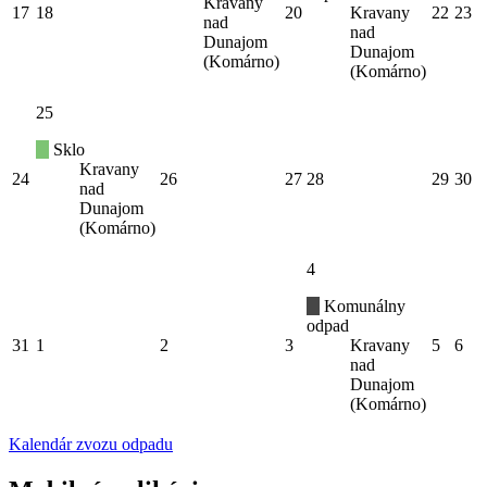
Kravany
17
18
20
Kravany
22
23
nad
nad
Dunajom
Dunajom
(Komárno)
(Komárno)
25
Sklo
Kravany
24
26
27
28
29
30
nad
Dunajom
(Komárno)
4
Komunálny
odpad
31
1
2
3
Kravany
5
6
nad
Dunajom
(Komárno)
Kalendár zvozu odpadu