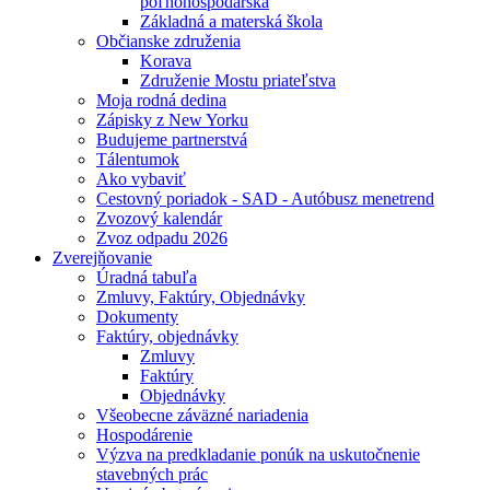
poľnohospodárska
Základná a materská škola
Občianske združenia
Korava
Združenie Mostu priateľstva
Moja rodná dedina
Zápisky z New Yorku
Budujeme partnerstvá
Tálentumok
Ako vybaviť
Cestovný poriadok - SAD - Autóbusz menetrend
Zvozový kalendár
Zvoz odpadu 2026
Zverejňovanie
Úradná tabuľa
Zmluvy, Faktúry, Objednávky
Dokumenty
Faktúry, objednávky
Zmluvy
Faktúry
Objednávky
Všeobecne záväzné nariadenia
Hospodárenie
Výzva na predkladanie ponúk na uskutočnenie
stavebných prác