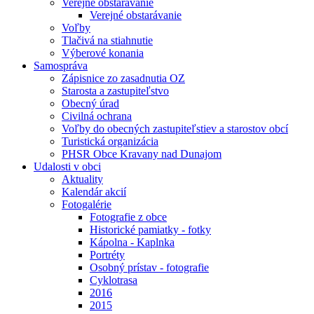
Verejné obstarávanie
Verejné obstarávanie
Voľby
Tlačivá na stiahnutie
Výberové konania
Samospráva
Zápisnice zo zasadnutia OZ
Starosta a zastupiteľstvo
Obecný úrad
Civilná ochrana
Voľby do obecných zastupiteľstiev a starostov obcí
Turistická organizácia
PHSR Obce Kravany nad Dunajom
Udalosti v obci
Aktuality
Kalendár akcií
Fotogalérie
Fotografie z obce
Historické pamiatky - fotky
Kápolna - Kaplnka
Portréty
Osobný prístav - fotografie
Cyklotrasa
2016
2015