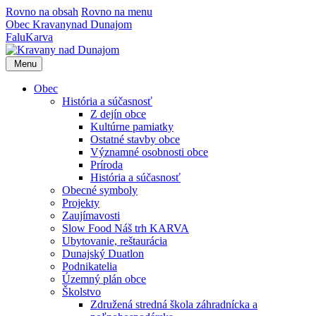
Rovno na obsah
Rovno na menu
Obec
Kravany
nad Dunajom
Falu
Karva
Menu
Obec
História a súčasnosť
Z dejín obce
Kultúrne pamiatky
Ostatné stavby obce
Významné osobnosti obce
Príroda
História a súčasnosť
Obecné symboly
Projekty
Zaujímavosti
Slow Food Náš trh KARVA
Ubytovanie, reštaurácia
Dunajský Duatlon
Podnikatelia
Územný plán obce
Školstvo
Združená stredná škola záhradnícka a