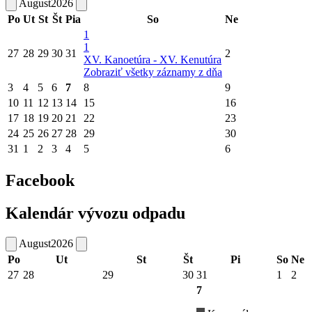
August
2026
Po
Ut
St
Št
Pia
So
Ne
1
1
27
28
29
30
31
2
XV. Kanoetúra - XV. Kenutúra
Zobraziť všetky záznamy z dňa
3
4
5
6
7
8
9
10
11
12
13
14
15
16
17
18
19
20
21
22
23
24
25
26
27
28
29
30
31
1
2
3
4
5
6
Facebook
Kalendár vývozu odpadu
August
2026
Po
Ut
St
Št
Pi
So
Ne
27
28
29
30
31
1
2
7