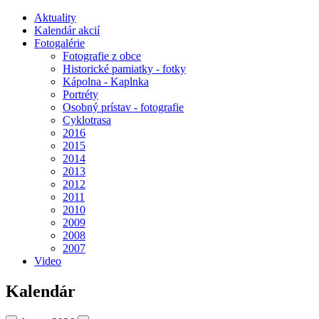
Aktuality
Kalendár akcií
Fotogalérie
Fotografie z obce
Historické pamiatky - fotky
Kápolna - Kaplnka
Portréty
Osobný prístav - fotografie
Cyklotrasa
2016
2015
2014
2013
2012
2011
2010
2009
2008
2007
Video
Kalendár