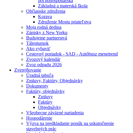
poľnohospodárska
Základná a materská škola
Občianske združenia
Korava
Združenie Mostu priateľstva
Moja rodná dedina
Zápisky z New Yorku
Budujeme partnerstvá
Tálentumok
Ako vybaviť
Cestovný poriadok - SAD - Autóbusz menetrend
Zvozový kalendár
Zvoz odpadu 2026
Zverejňovanie
Úradná tabuľa
Zmluvy, Faktúry, Objednávky
Dokumenty
Faktúry, objednávky
Zmluvy
Faktúry
Objednávky
Všeobecne záväzné nariadenia
Hospodárenie
Výzva na predkladanie ponúk na uskutočnenie
stavebných prác