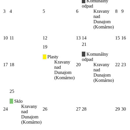
Komunálny
odpad
3
4
5
6
Kravany
8
9
nad
Dunajom
(Komárno)
10
11
12
13
14
15
16
21
19
Komunálny
Plasty
odpad
Kravany
17
18
20
Kravany
22
23
nad
nad
Dunajom
Dunajom
(Komárno)
(Komárno)
25
Sklo
Kravany
24
26
27
28
29
30
nad
Dunajom
(Komárno)