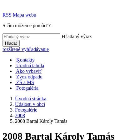
RSS
Mapa webu
S čím môžeme pomôcť?
Hľadaný výraz
Hľadať
rozšírené vyhľadávanie
Kontakty
Úradná tabula
Ako vybaviť
Zvoz odpadu
ZŠ a MŠ
Fotogaléria
Úvodná stránka
Udalosti v obci
Fotogalérie
2008
2008 Bartal Károly Tamás
2008 Bartal Károly Tamás