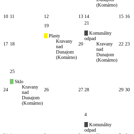
(Komárno)
10
11
12
13
14
15
16
21
19
Komunálny
Plasty
odpad
Kravany
17
18
20
Kravany
22
23
nad
nad
Dunajom
Dunajom
(Komárno)
(Komárno)
25
Sklo
Kravany
24
26
27
28
29
30
nad
Dunajom
(Komárno)
4
Komunálny
odpad