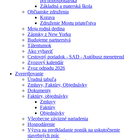
poľnohospodárska
Základná a materská škola
Občianske združenia
Korava
Združenie Mostu priateľstva
Moja rodná dedina
Zápisky z New Yorku
Budujeme partnerstvá
Tálentumok
Ako vybaviť
Cestovný poriadok - SAD - Autóbusz menetrend
Zvozový kalendár
Zvoz odpadu 2026
Zverejňovanie
Úradná tabuľa
Zmluvy, Faktúry, Objednávky
Dokumenty
Faktúry, objednávky
Zmluvy
Faktúry
Objednávky
Všeobecne záväzné nariadenia
Hospodárenie
Výzva na predkladanie ponúk na uskutočnenie
stavebných prác