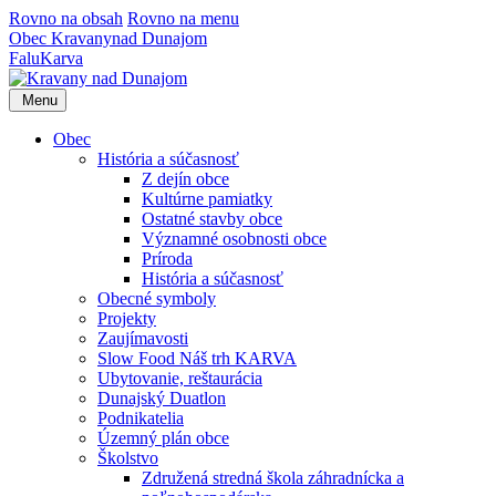
Rovno na obsah
Rovno na menu
Obec
Kravany
nad Dunajom
Falu
Karva
Menu
Obec
História a súčasnosť
Z dejín obce
Kultúrne pamiatky
Ostatné stavby obce
Významné osobnosti obce
Príroda
História a súčasnosť
Obecné symboly
Projekty
Zaujímavosti
Slow Food Náš trh KARVA
Ubytovanie, reštaurácia
Dunajský Duatlon
Podnikatelia
Územný plán obce
Školstvo
Združená stredná škola záhradnícka a