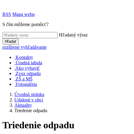
RSS
Mapa webu
S čím môžeme pomôcť?
Hľadaný výraz
Hľadať
rozšírené vyhľadávanie
Kontakty
Úradná tabula
Ako vybaviť
Zvoz odpadu
ZŠ a MŠ
Fotogaléria
Úvodná stránka
Udalosti v obci
Aktuality
Triedenie odpadu
Triedenie odpadu