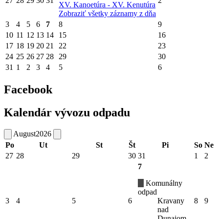
27
28
29
30
31
2
XV. Kanoetúra - XV. Kenutúra
Zobraziť všetky záznamy z dňa
3
4
5
6
7
8
9
10
11
12
13
14
15
16
17
18
19
20
21
22
23
24
25
26
27
28
29
30
31
1
2
3
4
5
6
Facebook
Kalendár vývozu odpadu
August
2026
Po
Ut
St
Št
Pi
So
Ne
27
28
29
30
31
1
2
7
Komunálny
odpad
3
4
5
6
Kravany
8
9
nad
Dunajom