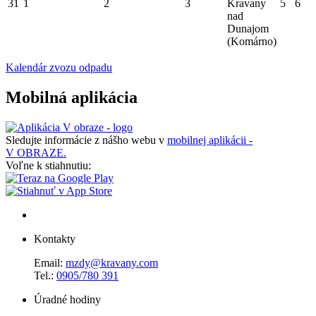
31
1
2
3
Kravany
5
6
nad
Dunajom
(Komárno)
Kalendár zvozu odpadu
Mobilná aplikácia
Sledujte informácie z nášho webu v
mobilnej aplikácii -
V OBRAZE.
Voľne k stiahnutiu:
Kontakty
Email:
mzdy@kravany.com
Tel.:
0905/780 391
Úradné hodiny