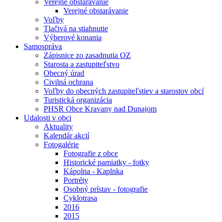
Verejné obstarávanie
Verejné obstarávanie
Voľby
Tlačivá na stiahnutie
Výberové konania
Samospráva
Zápisnice zo zasadnutia OZ
Starosta a zastupiteľstvo
Obecný úrad
Civilná ochrana
Voľby do obecných zastupiteľstiev a starostov obcí
Turistická organizácia
PHSR Obce Kravany nad Dunajom
Udalosti v obci
Aktuality
Kalendár akcií
Fotogalérie
Fotografie z obce
Historické pamiatky - fotky
Kápolna - Kaplnka
Portréty
Osobný prístav - fotografie
Cyklotrasa
2016
2015