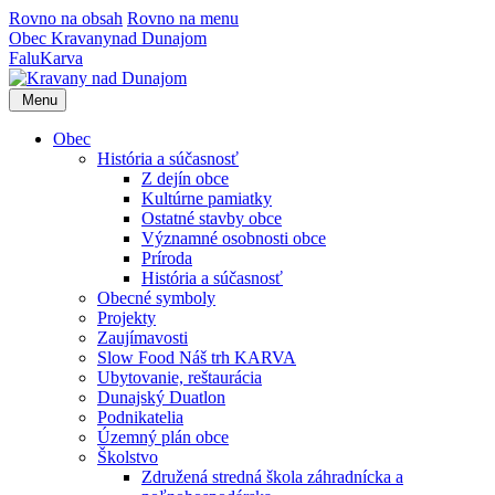
Rovno na obsah
Rovno na menu
Obec
Kravany
nad Dunajom
Falu
Karva
Menu
Obec
História a súčasnosť
Z dejín obce
Kultúrne pamiatky
Ostatné stavby obce
Významné osobnosti obce
Príroda
História a súčasnosť
Obecné symboly
Projekty
Zaujímavosti
Slow Food Náš trh KARVA
Ubytovanie, reštaurácia
Dunajský Duatlon
Podnikatelia
Územný plán obce
Školstvo
Združená stredná škola záhradnícka a