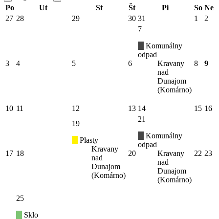
Po
Ut
St
Št
Pi
So
Ne
27
28
29
30
31
1
2
7
Komunálny
odpad
3
4
5
6
Kravany
8
9
nad
Dunajom
(Komárno)
10
11
12
13
14
15
16
21
19
Komunálny
Plasty
odpad
Kravany
17
18
20
Kravany
22
23
nad
nad
Dunajom
Dunajom
(Komárno)
(Komárno)
25
Sklo