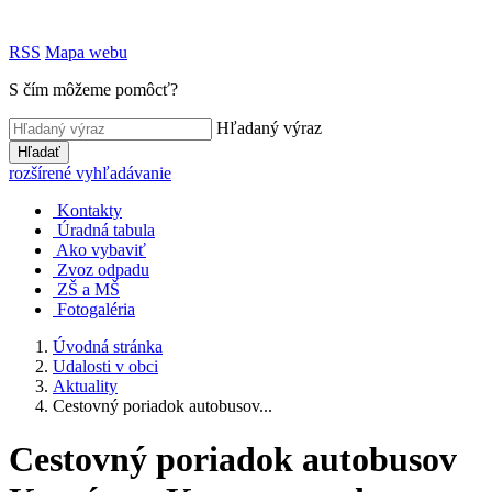
RSS
Mapa webu
S čím môžeme pomôcť?
Hľadaný výraz
Hľadať
rozšírené vyhľadávanie
Kontakty
Úradná tabula
Ako vybaviť
Zvoz odpadu
ZŠ a MŠ
Fotogaléria
Úvodná stránka
Udalosti v obci
Aktuality
Cestovný poriadok autobusov...
Cestovný poriadok autobusov