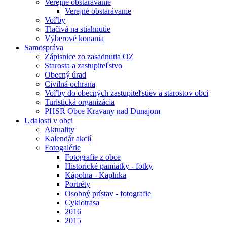
Verejné obstarávanie
Verejné obstarávanie
Voľby
Tlačivá na stiahnutie
Výberové konania
Samospráva
Zápisnice zo zasadnutia OZ
Starosta a zastupiteľstvo
Obecný úrad
Civilná ochrana
Voľby do obecných zastupiteľstiev a starostov obcí
Turistická organizácia
PHSR Obce Kravany nad Dunajom
Udalosti v obci
Aktuality
Kalendár akcií
Fotogalérie
Fotografie z obce
Historické pamiatky - fotky
Kápolna - Kaplnka
Portréty
Osobný prístav - fotografie
Cyklotrasa
2016
2015