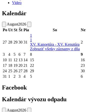
Video
Kalendár
August
2026
Po
Ut
St
Št
Pia
So
Ne
1
1
27
28
29
30
31
2
XV. Kanoetúra - XV. Kenutúra
Zobraziť všetky záznamy z dňa
3
4
5
6
7
8
9
10
11
12
13
14
15
16
17
18
19
20
21
22
23
24
25
26
27
28
29
30
31
1
2
3
4
5
6
Facebook
Kalendár vývozu odpadu
August
2026