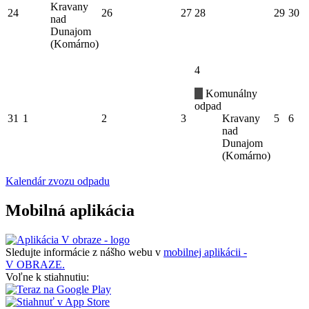
Kravany
24
26
27
28
29
30
nad
Dunajom
(Komárno)
4
Komunálny
odpad
31
1
2
3
Kravany
5
6
nad
Dunajom
(Komárno)
Kalendár zvozu odpadu
Mobilná aplikácia
Sledujte informácie z nášho webu v
mobilnej aplikácii -
V OBRAZE.
Voľne k stiahnutiu: