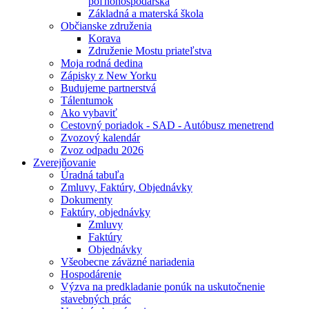
poľnohospodárska
Základná a materská škola
Občianske združenia
Korava
Združenie Mostu priateľstva
Moja rodná dedina
Zápisky z New Yorku
Budujeme partnerstvá
Tálentumok
Ako vybaviť
Cestovný poriadok - SAD - Autóbusz menetrend
Zvozový kalendár
Zvoz odpadu 2026
Zverejňovanie
Úradná tabuľa
Zmluvy, Faktúry, Objednávky
Dokumenty
Faktúry, objednávky
Zmluvy
Faktúry
Objednávky
Všeobecne záväzné nariadenia
Hospodárenie
Výzva na predkladanie ponúk na uskutočnenie
stavebných prác