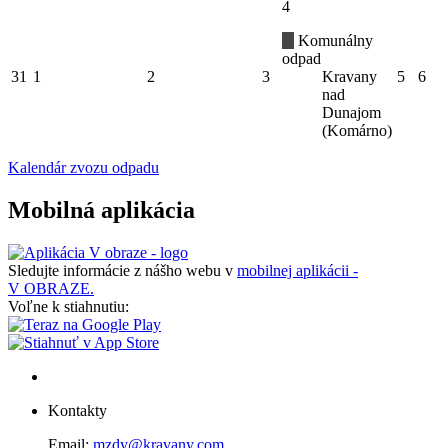
4
Komunálny
odpad
31
1
2
3
Kravany
5
6
nad
Dunajom
(Komárno)
Kalendár zvozu odpadu
Mobilná aplikácia
Sledujte informácie z nášho webu v
mobilnej aplikácii -
V OBRAZE.
Voľne k stiahnutiu:
Kontakty
Email:
mzdy@kravany.com