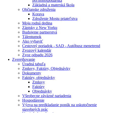
poľnohospodárska
Základná a materská škola
Občianske združenia
Korava
Združenie Mostu priateľstva
Moja rodná dedina
Zápisky z New Yorku
Budujeme partnerstvá
Tálentumok
Ako vybaviť
Cestovný poriadok - SAD - Autóbusz menetrend
Zvozový kalendár
Zvoz odpadu 2026
Zverejňovanie
Úradná tabuľa
Zmluvy, Faktúry, Objednávky
Dokumenty
Faktúry, objednávky
Zmluvy
Faktúry
Objednávky
Všeobecne záväzné nariadenia
Hospodárenie
Výzva na predkladanie ponúk na uskutočnenie
stavebných prác