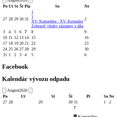
August
2026
Po
Ut
St
Št
Pia
So
Ne
1
1
27
28
29
30
31
2
XV. Kanoetúra - XV. Kenutúra
Zobraziť všetky záznamy z dňa
3
4
5
6
7
8
9
10
11
12
13
14
15
16
17
18
19
20
21
22
23
24
25
26
27
28
29
30
31
1
2
3
4
5
6
Facebook
Kalendár vývozu odpadu
August
2026
Po
Ut
St
Št
Pi
So
Ne
27
28
29
30
31
1
2
7
Komunálny