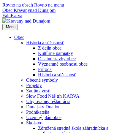
Rovno na obsah
Rovno na menu
Obec
Kravany
nad Dunajom
Falu
Karva
Menu
Obec
História a súčasnosť
Z dejín obce
Kultúrne pamiatky
Ostatné stavby obce
Významné osobnosti obce
Príroda
História a súčasnosť
Obecné symboly
Projekty
Zaujímavosti
Slow Food Náš trh KARVA
Ubytovanie, reštaurácia
Dunajský Duatlon
Podnikatelia
Územný plán obce
Školstvo
Združená stredná škola záhradnícka a