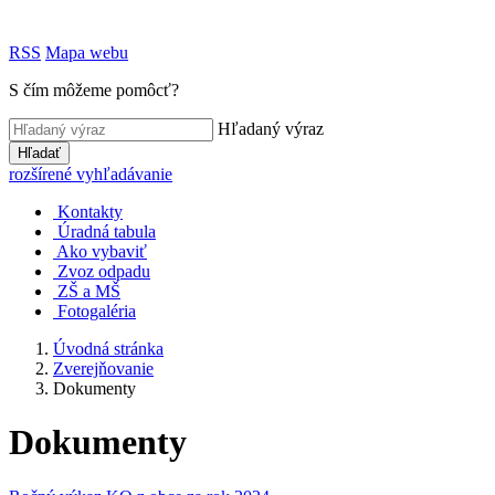
RSS
Mapa webu
S čím môžeme pomôcť?
Hľadaný výraz
Hľadať
rozšírené vyhľadávanie
Kontakty
Úradná tabula
Ako vybaviť
Zvoz odpadu
ZŠ a MŠ
Fotogaléria
Úvodná stránka
Zverejňovanie
Dokumenty
Dokumenty