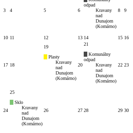
odpad
3
4
5
6
Kravany
8
9
nad
Dunajom
(Komárno)
10
11
12
13
14
15
16
21
19
Komunálny
Plasty
odpad
Kravany
17
18
20
Kravany
22
23
nad
nad
Dunajom
Dunajom
(Komárno)
(Komárno)
25
Sklo
Kravany
24
26
27
28
29
30
nad
Dunajom
(Komárno)