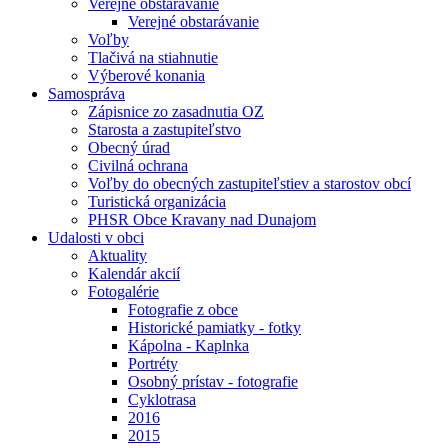
Verejné obstarávanie
Verejné obstarávanie
Voľby
Tlačivá na stiahnutie
Výberové konania
Samospráva
Zápisnice zo zasadnutia OZ
Starosta a zastupiteľstvo
Obecný úrad
Civilná ochrana
Voľby do obecných zastupiteľstiev a starostov obcí
Turistická organizácia
PHSR Obce Kravany nad Dunajom
Udalosti v obci
Aktuality
Kalendár akcií
Fotogalérie
Fotografie z obce
Historické pamiatky - fotky
Kápolna - Kaplnka
Portréty
Osobný prístav - fotografie
Cyklotrasa
2016
2015