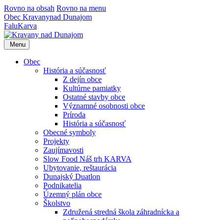
Rovno na obsah
Rovno na menu
Obec
Kravany
nad Dunajom
Falu
Karva
Menu
Obec
História a súčasnosť
Z dejín obce
Kultúrne pamiatky
Ostatné stavby obce
Významné osobnosti obce
Príroda
História a súčasnosť
Obecné symboly
Projekty
Zaujímavosti
Slow Food Náš trh KARVA
Ubytovanie, reštaurácia
Dunajský Duatlon
Podnikatelia
Územný plán obce
Školstvo
Združená stredná škola záhradnícka a