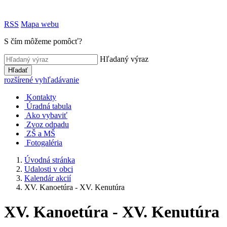
RSS
Mapa webu
S čím môžeme pomôcť?
Hľadaný výraz
Hľadať
rozšírené vyhľadávanie
Kontakty
Úradná tabula
Ako vybaviť
Zvoz odpadu
ZŠ a MŠ
Fotogaléria
Úvodná stránka
Udalosti v obci
Kalendár akcií
XV. Kanoetúra - XV. Kenutúra
XV. Kanoetúra - XV. Kenutúra