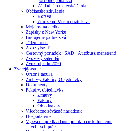
poľnohospodárska
Základná a materská škola
Občianske združenia
Korava
Združenie Mostu priateľstva
Moja rodná dedina
Zápisky z New Yorku
Budujeme partnerstvá
Tálentumok
Ako vybaviť
Cestovný poriadok - SAD - Autóbusz menetrend
Zvozový kalendár
Zvoz odpadu 2026
Zverejňovanie
Úradná tabuľa
Zmluvy, Faktúry, Objednávky
Dokumenty
Faktúry, objednávky
Zmluvy
Faktúry
Objednávky
Všeobecne záväzné nariadenia
Hospodárenie
Výzva na predkladanie ponúk na uskutočnenie
stavebných prác