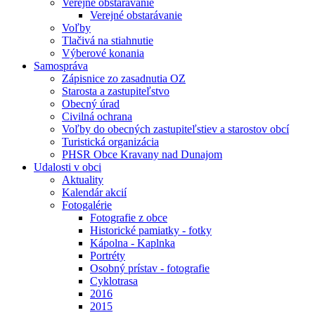
Verejné obstarávanie
Verejné obstarávanie
Voľby
Tlačivá na stiahnutie
Výberové konania
Samospráva
Zápisnice zo zasadnutia OZ
Starosta a zastupiteľstvo
Obecný úrad
Civilná ochrana
Voľby do obecných zastupiteľstiev a starostov obcí
Turistická organizácia
PHSR Obce Kravany nad Dunajom
Udalosti v obci
Aktuality
Kalendár akcií
Fotogalérie
Fotografie z obce
Historické pamiatky - fotky
Kápolna - Kaplnka
Portréty
Osobný prístav - fotografie
Cyklotrasa
2016
2015