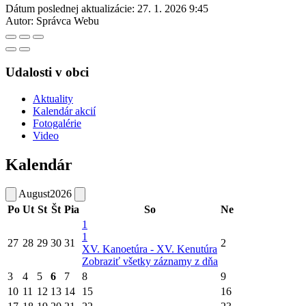
Dátum poslednej aktualizácie:
27. 1. 2026 9:45
Autor:
Správca Webu
Udalosti v obci
Aktuality
Kalendár akcií
Fotogalérie
Video
Kalendár
August
2026
Po
Ut
St
Št
Pia
So
Ne
1
1
27
28
29
30
31
2
XV. Kanoetúra - XV. Kenutúra
Zobraziť všetky záznamy z dňa
3
4
5
6
7
8
9
10
11
12
13
14
15
16