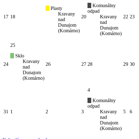
Komunálny
Plasty
odpad
Kravany
17
18
20
Kravany
22
23
nad
nad
Dunajom
Dunajom
(Komárno)
(Komárno)
25
Sklo
Kravany
24
26
27
28
29
30
nad
Dunajom
(Komárno)
4
Komunálny
odpad
31
1
2
3
Kravany
5
6
nad
Dunajom
(Komárno)