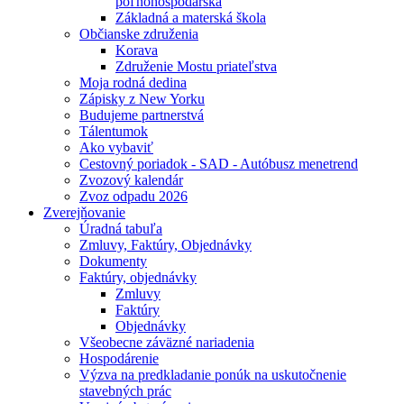
poľnohospodárska
Základná a materská škola
Občianske združenia
Korava
Združenie Mostu priateľstva
Moja rodná dedina
Zápisky z New Yorku
Budujeme partnerstvá
Tálentumok
Ako vybaviť
Cestovný poriadok - SAD - Autóbusz menetrend
Zvozový kalendár
Zvoz odpadu 2026
Zverejňovanie
Úradná tabuľa
Zmluvy, Faktúry, Objednávky
Dokumenty
Faktúry, objednávky
Zmluvy
Faktúry
Objednávky
Všeobecne záväzné nariadenia
Hospodárenie
Výzva na predkladanie ponúk na uskutočnenie
stavebných prác