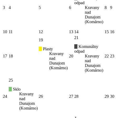
odpad
3
4
5
6
Kravany
8
9
nad
Dunajom
(Komárno)
10
11
12
13
14
15
16
21
19
Komunálny
Plasty
odpad
Kravany
17
18
20
Kravany
22
23
nad
nad
Dunajom
Dunajom
(Komárno)
(Komárno)
25
Sklo
Kravany
24
26
27
28
29
30
nad
Dunajom
(Komárno)