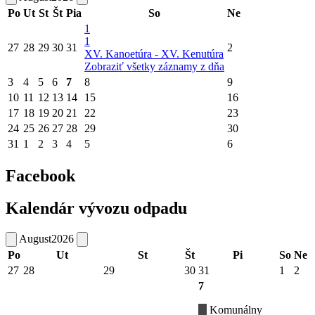
Po
Ut
St
Št
Pia
So
Ne
1
1
27
28
29
30
31
2
XV. Kanoetúra - XV. Kenutúra
Zobraziť všetky záznamy z dňa
3
4
5
6
7
8
9
10
11
12
13
14
15
16
17
18
19
20
21
22
23
24
25
26
27
28
29
30
31
1
2
3
4
5
6
Facebook
Kalendár vývozu odpadu
August
2026
Po
Ut
St
Št
Pi
So
Ne
27
28
29
30
31
1
2
7
Komunálny