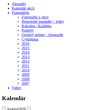
Aktuality
Kalendár akcií
Fotogalérie
Fotografie z obce
Historické pamiatky - fotky
Kápolna - Kaplnka
Portréty
Osobný prístav - fotografie
Cyklotrasa
2016
2015
2014
2013
2012
2011
2010
2009
2008
2007
Video
Kalendár
August
2026