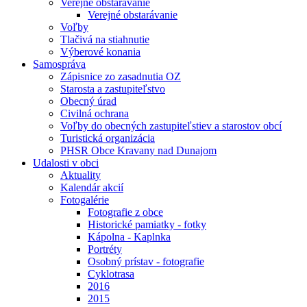
Verejné obstarávanie
Verejné obstarávanie
Voľby
Tlačivá na stiahnutie
Výberové konania
Samospráva
Zápisnice zo zasadnutia OZ
Starosta a zastupiteľstvo
Obecný úrad
Civilná ochrana
Voľby do obecných zastupiteľstiev a starostov obcí
Turistická organizácia
PHSR Obce Kravany nad Dunajom
Udalosti v obci
Aktuality
Kalendár akcií
Fotogalérie
Fotografie z obce
Historické pamiatky - fotky
Kápolna - Kaplnka
Portréty
Osobný prístav - fotografie
Cyklotrasa
2016
2015