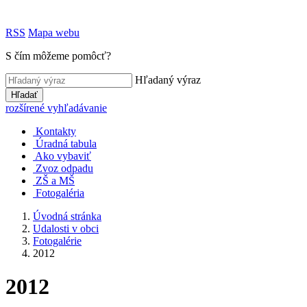
RSS
Mapa webu
S čím môžeme pomôcť?
Hľadaný výraz
Hľadať
rozšírené vyhľadávanie
Kontakty
Úradná tabula
Ako vybaviť
Zvoz odpadu
ZŠ a MŠ
Fotogaléria
Úvodná stránka
Udalosti v obci
Fotogalérie
2012
2012