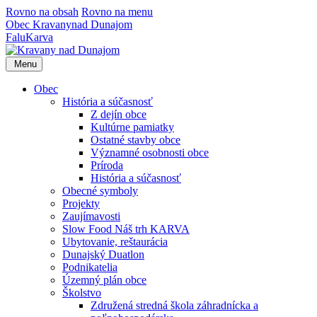
Rovno na obsah
Rovno na menu
Obec
Kravany
nad Dunajom
Falu
Karva
Menu
Obec
História a súčasnosť
Z dejín obce
Kultúrne pamiatky
Ostatné stavby obce
Významné osobnosti obce
Príroda
História a súčasnosť
Obecné symboly
Projekty
Zaujímavosti
Slow Food Náš trh KARVA
Ubytovanie, reštaurácia
Dunajský Duatlon
Podnikatelia
Územný plán obce
Školstvo
Združená stredná škola záhradnícka a