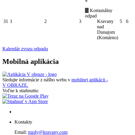
4
Komunálny
odpad
31
1
2
3
Kravany
5
6
nad
Dunajom
(Komárno)
Kalendár zvozu odpadu
Mobilná aplikácia
Sledujte informácie z nášho webu v
mobilnej aplikácii -
V OBRAZE.
Voľne k stiahnutiu:
Kontakty
Email:
mzdy@kravany.com