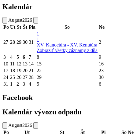
Kalendár
August
2026
Po
Ut
St
Št
Pia
So
Ne
1
1
27
28
29
30
31
2
XV. Kanoetúra - XV. Kenutúra
Zobraziť všetky záznamy z dňa
3
4
5
6
7
8
9
10
11
12
13
14
15
16
17
18
19
20
21
22
23
24
25
26
27
28
29
30
31
1
2
3
4
5
6
Facebook
Kalendár vývozu odpadu
August
2026
Po
Ut
St
Št
Pi
So
Ne