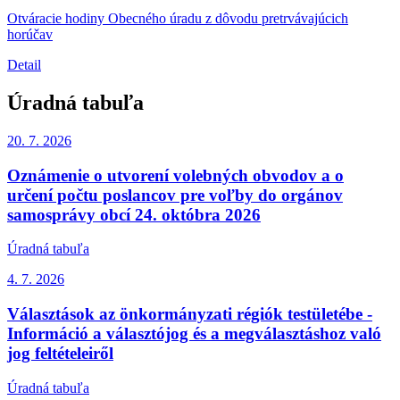
Otváracie hodiny Obecného úradu z dôvodu pretrvávajúcich
horúčav
Detail
Úradná tabuľa
20. 7.
2026
Oznámenie o utvorení volebných obvodov a o
určení počtu poslancov pre voľby do orgánov
samosprávy obcí 24. októbra 2026
Úradná tabuľa
4. 7.
2026
Választások az önkormányzati régiók testületébe -
Információ a választójog és a megválasztáshoz való
jog feltételeiről
Úradná tabuľa