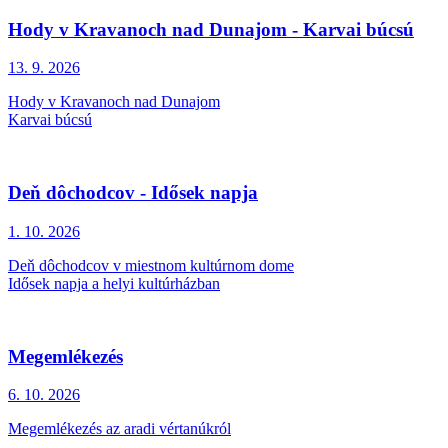
Hody v Kravanoch nad Dunajom - Karvai búcsú
13. 9.
2026
Hody v Kravanoch nad Dunajom
Karvai búcsú
Deň dôchodcov - Idősek napja
1. 10.
2026
Deň dôchodcov v miestnom kultúrnom dome
Idősek napja a helyi kultúrházban
Megemlékezés
6. 10.
2026
Megemlékezés az aradi vértanúkról