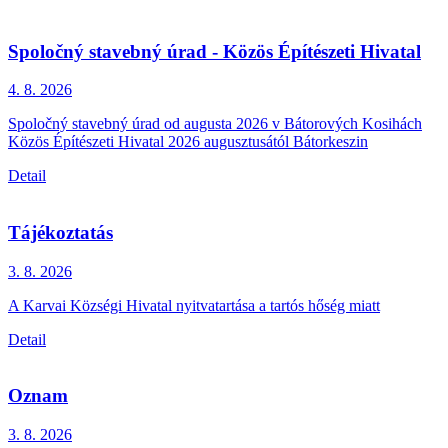
Spoločný stavebný úrad - Közös Építészeti Hivatal
4. 8.
2026
Spoločný stavebný úrad od augusta 2026 v Bátorových Kosihách
Közös Építészeti Hivatal 2026 augusztusától Bátorkeszin
Detail
Tájékoztatás
3. 8.
2026
A Karvai Községi Hivatal nyitvatartása a tartós hőség miatt
Detail
Oznam
3. 8.
2026