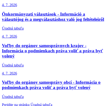
4. 7.
2026
Önkormányzati választások - Információ a
választójog és a megválasztáshoz való jog feltételeiről
Úradná tabuľa
4. 7.
2026
Voľby do orgánov samosprávnych krajov -
Informácia o podmienkach práva voliť a práva byť
volený
Úradná tabuľa
4. 7.
2026
Voľby do orgánov samosprávy obcí - Informácia o
podmienkach práva voliť a práva byť volený
Úradná tabuľa
Prejdite na stránku Úradná tabuľa