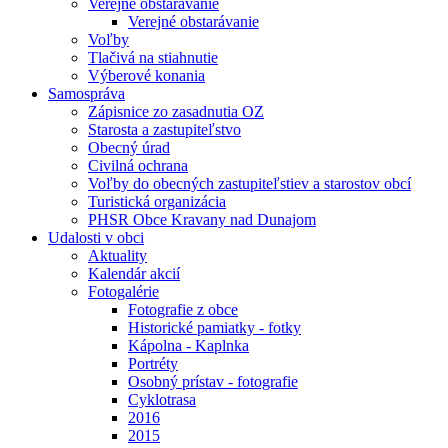
Verejné obstarávanie
Verejné obstarávanie
Voľby
Tlačivá na stiahnutie
Výberové konania
Samospráva
Zápisnice zo zasadnutia OZ
Starosta a zastupiteľstvo
Obecný úrad
Civilná ochrana
Voľby do obecných zastupiteľstiev a starostov obcí
Turistická organizácia
PHSR Obce Kravany nad Dunajom
Udalosti v obci
Aktuality
Kalendár akcií
Fotogalérie
Fotografie z obce
Historické pamiatky - fotky
Kápolna - Kaplnka
Portréty
Osobný prístav - fotografie
Cyklotrasa
2016
2015