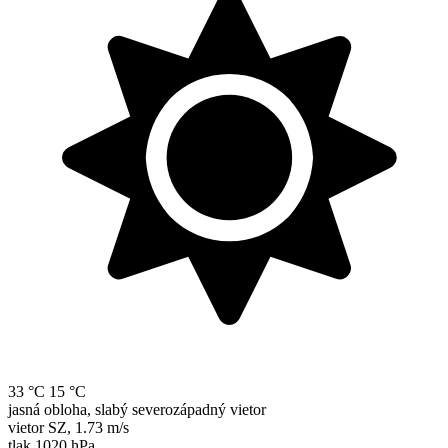
33 °C
15 °C
jasná obloha, slabý severozápadný vietor
vietor
SZ
,
1.73 m/s
tlak
1020 hPa