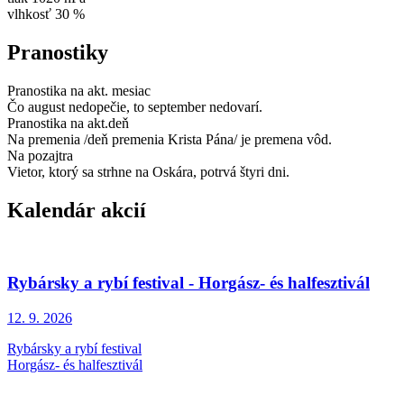
vlhkosť
30 %
Pranostiky
Pranostika na akt. mesiac
Čo august nedopečie, to september nedovarí.
Pranostika na akt.deň
Na premenia /deň premenia Krista Pána/ je premena vôd.
Na pozajtra
Vietor, ktorý sa strhne na Oskára, potrvá štyri dni.
Kalendár akcií
Rybársky a rybí festival - Horgász- és halfesztivál
12. 9.
2026
Rybársky a rybí festival
Horgász- és halfesztivál