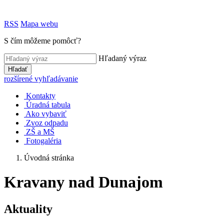
RSS
Mapa webu
S čím môžeme pomôcť?
Hľadaný výraz
Hľadať
rozšírené vyhľadávanie
Kontakty
Úradná tabula
Ako vybaviť
Zvoz odpadu
ZŠ a MŠ
Fotogaléria
Úvodná stránka
Kravany nad Dunajom
Aktuality