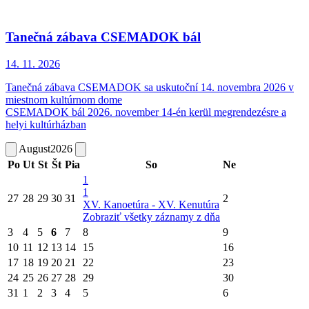
Tanečná zábava CSEMADOK bál
14. 11.
2026
Tanečná zábava CSEMADOK sa uskutoční 14. novembra 2026 v
miestnom kultúrnom dome
CSEMADOK bál 2026. november 14-én kerül megrendezésre a
helyi kultúrházban
August
2026
Po
Ut
St
Št
Pia
So
Ne
1
1
27
28
29
30
31
2
XV. Kanoetúra - XV. Kenutúra
Zobraziť všetky záznamy z dňa
3
4
5
6
7
8
9
10
11
12
13
14
15
16
17
18
19
20
21
22
23
24
25
26
27
28
29
30
31
1
2
3
4
5
6