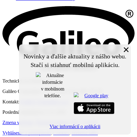
×
Novinky a ďalšie aktuality z nášho webu.
Stačí si stiahnuť mobilnú aplikáciu.
Technický prevádzkovateľ:
Galileo Corporation s.r.o., Čierna Voda 468, 925 06
Kontakt:
Galileo Corporation s.r.o.
Posledná aktualizácia: 4. 8. 2026
Zmena vzhľadu
,
Štruktúra stránok
,
RSS
,
Vytlačiť
Viac informácií o aplikácii
Vyhlásenie o prístupnosti
,
Cookies
,
Webové sídlo