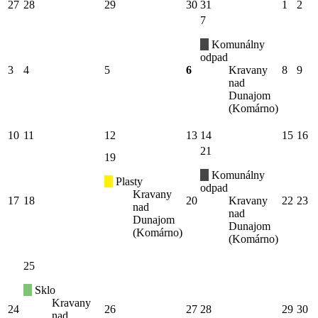
27
28
29
30
31
1
2
7
Komunálny
odpad
3
4
5
6
Kravany
8
9
nad
Dunajom
(Komárno)
10
11
12
13
14
15
16
21
19
Komunálny
Plasty
odpad
Kravany
17
18
20
Kravany
22
23
nad
nad
Dunajom
Dunajom
(Komárno)
(Komárno)
25
Sklo
Kravany
24
26
27
28
29
30
nad