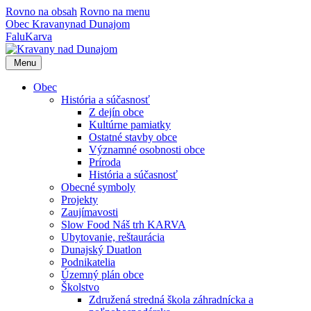
Rovno na obsah
Rovno na menu
Obec
Kravany
nad Dunajom
Falu
Karva
Menu
Obec
História a súčasnosť
Z dejín obce
Kultúrne pamiatky
Ostatné stavby obce
Významné osobnosti obce
Príroda
História a súčasnosť
Obecné symboly
Projekty
Zaujímavosti
Slow Food Náš trh KARVA
Ubytovanie, reštaurácia
Dunajský Duatlon
Podnikatelia
Územný plán obce
Školstvo
Združená stredná škola záhradnícka a