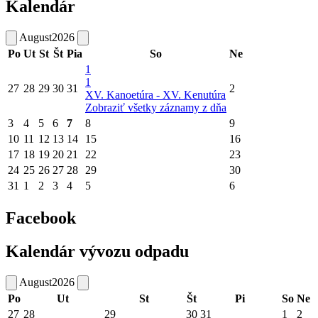
Kalendár
August
2026
Po
Ut
St
Št
Pia
So
Ne
1
1
27
28
29
30
31
2
XV. Kanoetúra - XV. Kenutúra
Zobraziť všetky záznamy z dňa
3
4
5
6
7
8
9
10
11
12
13
14
15
16
17
18
19
20
21
22
23
24
25
26
27
28
29
30
31
1
2
3
4
5
6
Facebook
Kalendár vývozu odpadu
August
2026
Po
Ut
St
Št
Pi
So
Ne
27
28
29
30
31
1
2