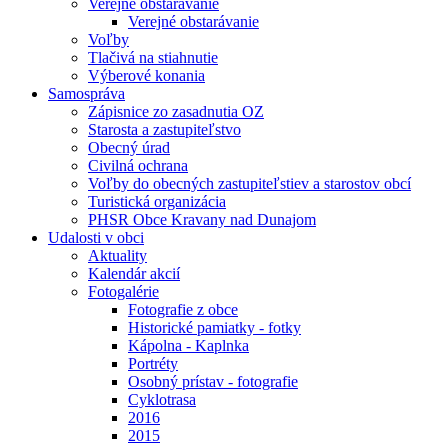
Verejné obstarávanie
Verejné obstarávanie
Voľby
Tlačivá na stiahnutie
Výberové konania
Samospráva
Zápisnice zo zasadnutia OZ
Starosta a zastupiteľstvo
Obecný úrad
Civilná ochrana
Voľby do obecných zastupiteľstiev a starostov obcí
Turistická organizácia
PHSR Obce Kravany nad Dunajom
Udalosti v obci
Aktuality
Kalendár akcií
Fotogalérie
Fotografie z obce
Historické pamiatky - fotky
Kápolna - Kaplnka
Portréty
Osobný prístav - fotografie
Cyklotrasa
2016
2015