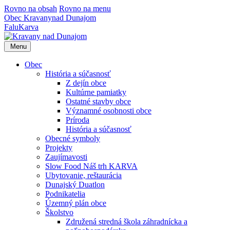
Rovno na obsah
Rovno na menu
Obec
Kravany
nad Dunajom
Falu
Karva
Menu
Obec
História a súčasnosť
Z dejín obce
Kultúrne pamiatky
Ostatné stavby obce
Významné osobnosti obce
Príroda
História a súčasnosť
Obecné symboly
Projekty
Zaujímavosti
Slow Food Náš trh KARVA
Ubytovanie, reštaurácia
Dunajský Duatlon
Podnikatelia
Územný plán obce
Školstvo
Združená stredná škola záhradnícka a