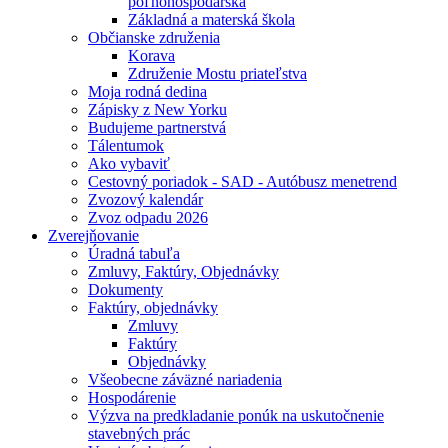
poľnohospodárska
Základná a materská škola
Občianske združenia
Korava
Združenie Mostu priateľstva
Moja rodná dedina
Zápisky z New Yorku
Budujeme partnerstvá
Tálentumok
Ako vybaviť
Cestovný poriadok - SAD - Autóbusz menetrend
Zvozový kalendár
Zvoz odpadu 2026
Zverejňovanie
Úradná tabuľa
Zmluvy, Faktúry, Objednávky
Dokumenty
Faktúry, objednávky
Zmluvy
Faktúry
Objednávky
Všeobecne záväzné nariadenia
Hospodárenie
Výzva na predkladanie ponúk na uskutočnenie
stavebných prác