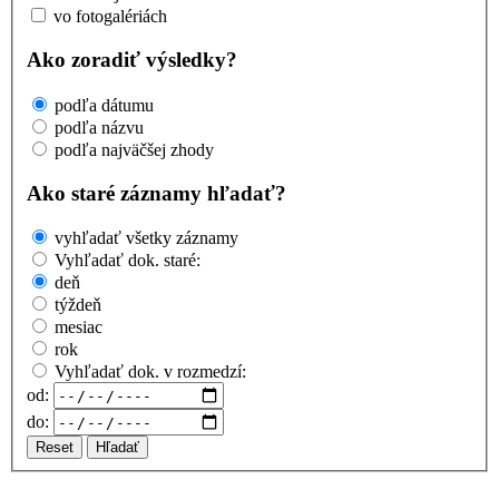
vo fotogalériách
Ako zoradiť výsledky?
podľa dátumu
podľa názvu
podľa najväčšej zhody
Ako staré záznamy hľadať?
vyhľadať všetky záznamy
Vyhľadať dok. staré:
deň
týždeň
mesiac
rok
Vyhľadať dok. v rozmedzí:
od:
do:
Reset
Hľadať