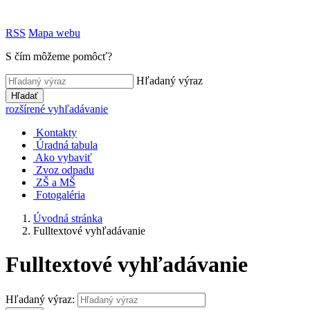
RSS
Mapa webu
S čím môžeme pomôcť?
Hľadaný výraz
Hľadať
rozšírené vyhľadávanie
Kontakty
Úradná tabula
Ako vybaviť
Zvoz odpadu
ZŠ a MŠ
Fotogaléria
Úvodná stránka
Fulltextové vyhľadávanie
Fulltextové vyhľadávanie
Hľadaný výraz: