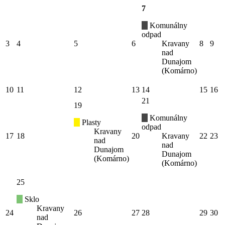
7
Komunálny
odpad
3
4
5
6
Kravany
8
9
nad
Dunajom
(Komárno)
10
11
12
13
14
15
16
21
19
Komunálny
Plasty
odpad
Kravany
17
18
20
Kravany
22
23
nad
nad
Dunajom
Dunajom
(Komárno)
(Komárno)
25
Sklo
Kravany
24
26
27
28
29
30
nad